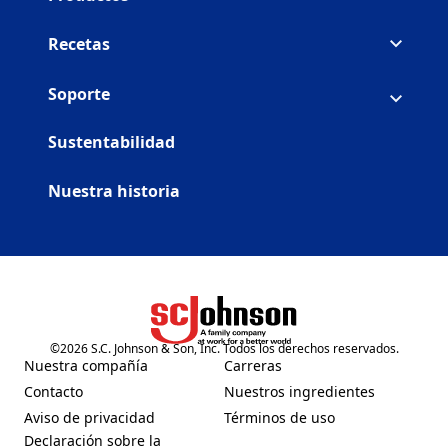
Recetas
Soporte
Sustentabilidad
Nuestra historia
©
2026
S.C. Johnson & Son, Inc. Todos los derechos reservados.
(Opens in a new tab)
Nuestra compañía
Carreras
(Opens in a new tab)
(Opens in a new tab)
Contacto
Nuestros ingredientes
(Opens in a new tab)
(Opens in a new tab)
Aviso de privacidad
Términos de uso
(Opens in a new tab)
(Opens in a new tab)
Declaración sobre la