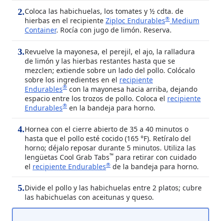
Coloca las habichuelas, los tomates y ½ cdta. de
2
.
®
hierbas en el recipiente
Ziploc Endurables
Medium
Container
. Rocía con jugo de limón. Reserva.
Revuelve la mayonesa, el perejil, el ajo, la ralladura
3
.
de limón y las hierbas restantes hasta que se
mezclen; extiende sobre un lado del pollo. Colócalo
sobre los ingredientes en el
recipiente
®
Endurables
con la mayonesa hacia arriba, dejando
espacio entre los trozos de pollo. Coloca el
recipiente
®
Endurables
en la bandeja para horno.
Hornea con el cierre abierto de 35 a 40 minutos o
4
.
hasta que el pollo esté cocido (165 °F). Retíralo del
horno; déjalo reposar durante 5 minutos. Utiliza las
™
lengüetas Cool Grab Tabs
para retirar con cuidado
®
el
recipiente Endurables
de la bandeja para horno.
Divide el pollo y las habichuelas entre 2 platos; cubre
5
.
las habichuelas con aceitunas y queso.