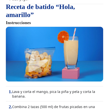
Receta de batido “Hola,
amarillo”
Instrucciones
Lava y corta el mango, pica la piña y pela y corta la
1
.
banana.
Combina 2 tazas (500 ml) de frutas picadas en una
2
.