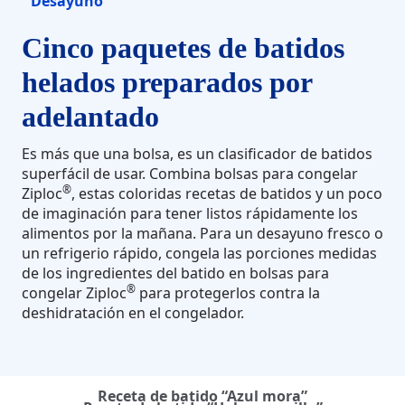
Desayuno
Cinco paquetes de batidos
helados preparados por
adelantado
Es más que una bolsa, es un clasificador de batidos
superfácil de usar. Combina bolsas para congelar
®
Ziploc
, estas coloridas recetas de batidos y un poco
de imaginación para tener listos rápidamente los
alimentos por la mañana. Para un desayuno fresco o
un refrigerio rápido, congela las porciones medidas
de los ingredientes del batido en bolsas para
®
congelar Ziploc
para protegerlos contra la
deshidratación en el congelador.
Receta de batido “Azul mora”