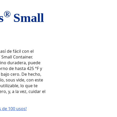
®
s
Small
así de fácil con el
®
Small Container.
atino duradera, puede
rno de hasta 425 °F y
bajo cero. De hecho,
ío, sous vide, con este
tilizable, lo que te
o, y, a la vez, cuidar el
 de 100 usos!