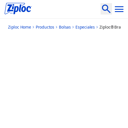
marinade
Ziploc Home
Productos
Bolsas
Especiales
Ziploc® Brand 