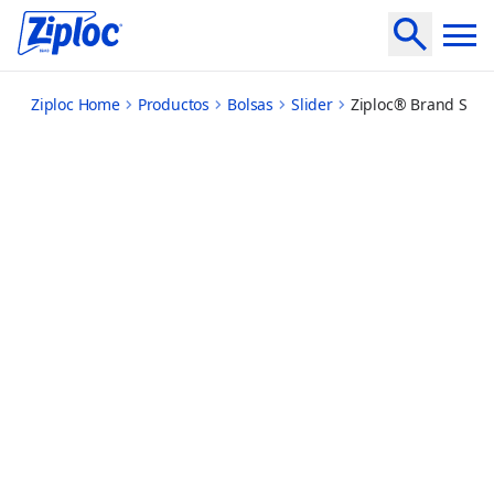
easy-zip-large
Ziploc Home
Productos
Bolsas
Slider
Ziploc® Brand Stora